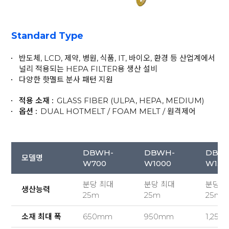
Standard Type
반도체, LCD, 제약, 병원, 식품, IT, 바이오, 환경 등 산업계에서
널리 적용되는 HEPA FILTER용 생산 설비
다양한 핫멜트 분사 패턴 지원
적용 소재 :
GLASS FIBER (ULPA, HEPA, MEDIUM)
옵션 :
DUAL HOTMELT / FOAM MELT / 원격제어
DBWH-
DBWH-
DBW
모델명
W700
W1000
W130
분당 최대
분당 최대
분당 
생산능력
25m
25m
25m
소재 최대 폭
650mm
950mm
1,25